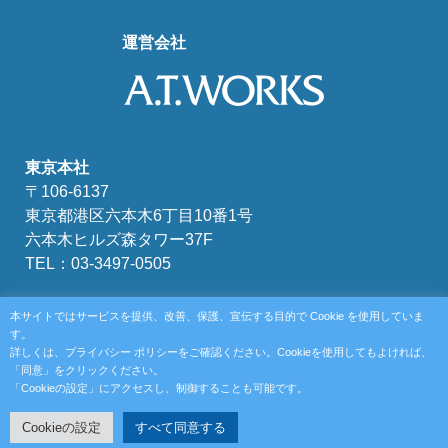
運営会社
東京本社
〒106-6137
東京都港区六本木6丁目10番1号
六本木ヒルズ森タワー37F
TEL：03-3497-0505
富山本社
本サイトではサービスを提供、改善、保護、宣伝する目的で Cookie を使用していま
〒930-0856
す。
詳しくは、プライバシー ポリシーをご確認ください。Cookieを使用してもよければ、
富山県富山市牛島新町4-5
「同意」をクリックください。
TEL：076-439-6111
「Cookieの設定」にアクセスし、制御することも可能です。
Cookieの設定
すべて同意する
Copyright @ A.T.WORKS, Inc. All Rights Reserved.