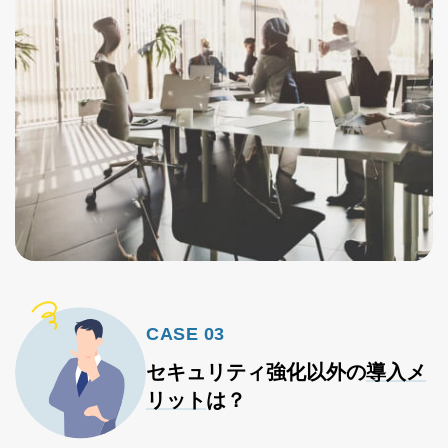
CASE 03
セキュリティ強化以外の
導入メ
リット
は？