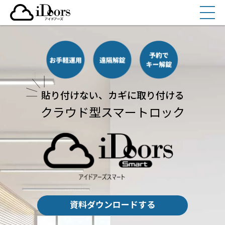
コ
ン
テ
ン
ツ
へ
貼り付けない、カギに取り付ける
ス
クラウド型スマートロック
キ
ッ
プ
資料ダウンロードする