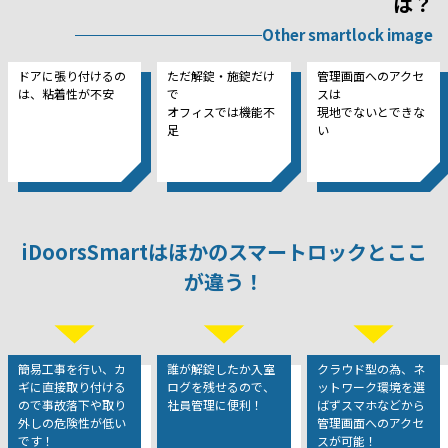
は？
Other smartlock image
ドアに張り付けるの
ただ解錠・施錠だけ
管理画面へのアクセ
は、粘着性が不安
で
スは
オフィスでは機能不
現地でないとできな
足
い
iDoorsSmartはほかのスマートロックとここ
が違う！
簡易工事を行い、カ
誰が解錠したか入室
クラウド型の為、ネ
ギに直接取り付ける
ログを残せるので、
ットワーク環境を選
ので事故落下や取り
社員管理に便利！
ばずスマホなどから
外しの危険性が低い
管理画面へのアクセ
です！
スが可能！