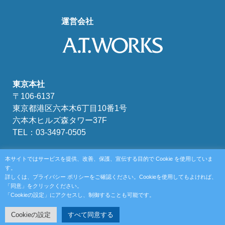
運営会社
東京本社
〒106-6137
東京都港区六本木6丁目10番1号
六本木ヒルズ森タワー37F
TEL：03-3497-0505
富山本社
本サイトではサービスを提供、改善、保護、宣伝する目的で Cookie を使用していま
〒930-0856
す。
詳しくは、プライバシー ポリシーをご確認ください。Cookieを使用してもよければ、
富山県富山市牛島新町4-5
「同意」をクリックください。
TEL：076-439-6111
「Cookieの設定」にアクセスし、制御することも可能です。
Cookieの設定
すべて同意する
Copyright @ A.T.WORKS, Inc. All Rights Reserved.