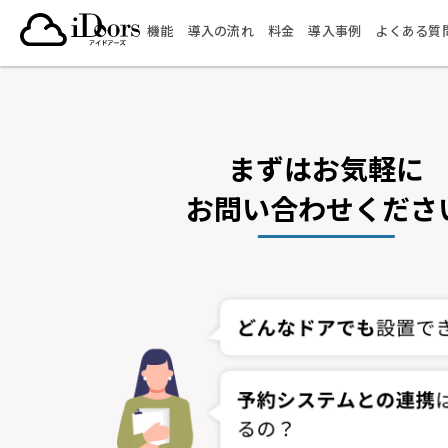
コ
機能
導入の流れ
料金
導入事例
よくある質
ン
テ
ン
ツ
へ
ス
まずはお気軽に
キ
お問い合わせくださ
ッ
プ