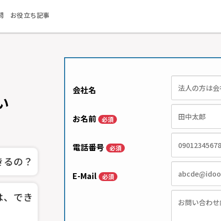
問
お役立ち記事
会社名
い
お名前
必須
電話番号
必須
E-Mail
必須