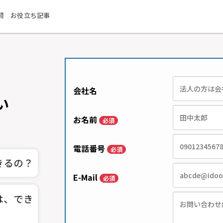
問
お役立ち記事
会社名
い
お名前
必須
電話番号
必須
E-Mail
必須