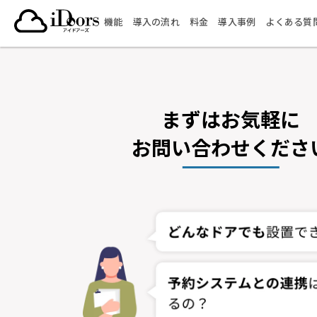
コ
機能
導入の流れ
料金
導入事例
よくある質
ン
テ
ン
ツ
へ
ス
まずはお気軽に
キ
お問い合わせくださ
ッ
プ