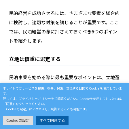
民泊経営を成功させるには、さまざまな要素を総合的
に検討し、適切な対策を講じることが重要です。ここ
では、民泊経営の際に押さえておくべき6つのポイン
トを紹介します。
立地は慎重に選定する
民泊事業を始める際に最も重要なポイントは、立地選
びです。立地がよければ、施設の魅力を最大限に活か
本サイトではサービスを提供、改善、保護、宣伝する目的で Cookie を使用していま
す。
しやすく、安定した集客を見込めます。
詳しくは、プライバシー ポリシーをご確認ください。Cookieを使用してもよければ、
「同意」をクリックください。
たとえば、東京であれば観光地や主要駅に近い山手線
「Cookieの設定」にアクセスし、制御することも可能です。
沿線や浅草周辺、横浜や大田区などのエリアが人気で
Cookieの設定
すべて同意する
す。地方の場合、観光地からのアクセスがよい場所