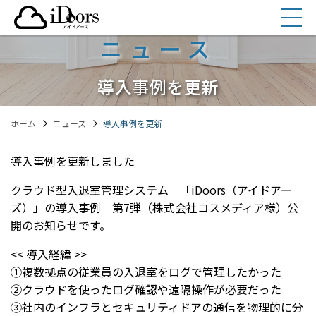
コ
ン
ニュース
テ
ン
ツ
導入事例を更新
へ
ス
ホーム
ニュース
導入事例を更新
キ
ッ
プ
導入事例を更新しました
クラウド型入退室管理システム 「iDoors（アイドアー
ズ）」の導入事例 第7弾（株式会社コスメディア様）公
開のお知らせです。
<< 導入経緯 >>
①複数拠点の従業員の入退室をログで管理したかった
②クラウドを使ったログ確認や遠隔操作が必要だった
③社内のインフラとセキュリティドアの通信を物理的に分