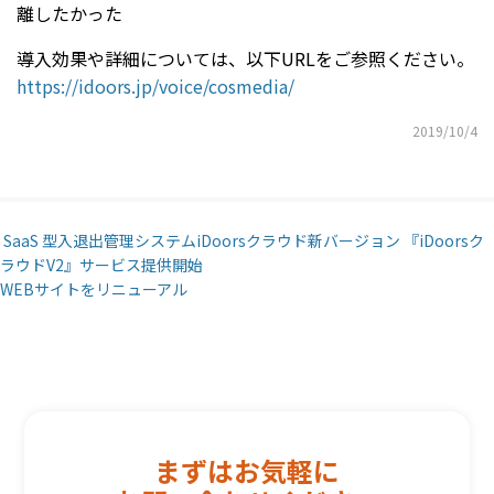
離したかった
導入効果や詳細については、以下URLをご参照ください。
https://idoors.jp/voice/cosmedia/
2019/10/4
Post navigation
SaaS 型入退出管理システムiDoorsクラウド新バージョン 『iDoorsク
ラウドV2』サービス提供開始
WEBサイトをリニューアル
まずはお気軽に