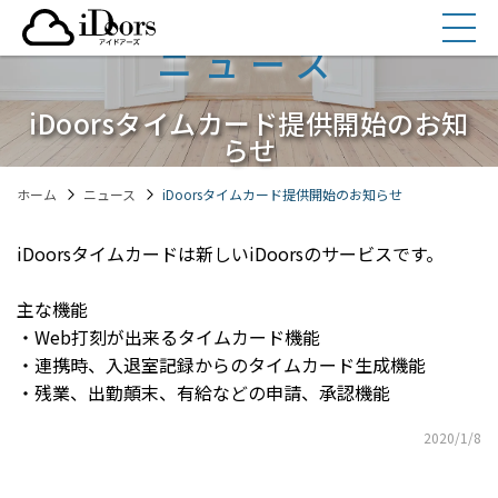
コ
ン
ニュース
テ
ン
iDoorsタイムカード提供開始のお知
ツ
らせ
へ
ス
ホーム
ニュース
iDoorsタイムカード提供開始のお知らせ
キ
ッ
プ
iDoorsタイムカードは新しいiDoorsのサービスです。
主な機能
・Web打刻が出来るタイムカード機能
・連携時、入退室記録からのタイムカード生成機能
・残業、出勤顛末、有給などの申請、承認機能
2020/1/8