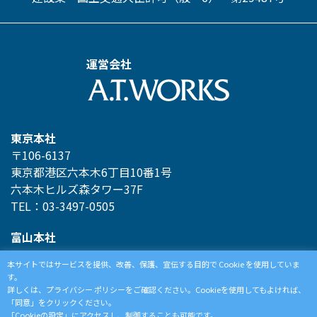
運営会社
東京本社
〒106-6137
東京都港区六本木6丁目10番1号
六本木ヒルズ森タワー37F
TEL：03-3497-0505
富山本社
〒930-0856
本サイトではサービスを提供、改善、保護、宣伝する目的で Cookie を使用していま
富山県富山市牛島新町4-5
す。
TEL：076-439-6111
詳しくは、プライバシー ポリシーをご確認ください。Cookieを使用してもよければ、
「同意」をクリックください。
「Cookieの設定」にアクセスし、制御することも可能です。