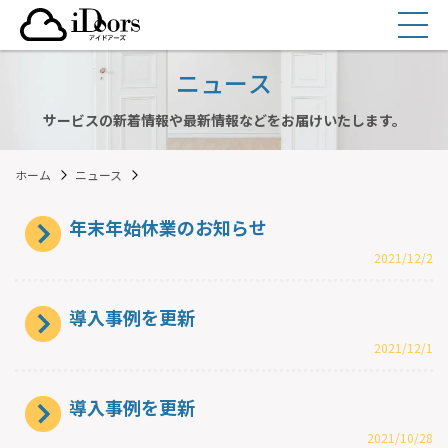
コ
ン
テ
ニュース
ン
ツ
サービスの新着情報や最新情報などをお届けいたします。
へ
ス
ホーム
ニュース
キ
ッ
年末年始休業のお知らせ
プ
2021/12/2
導入事例を更新
2021/12/1
導入事例を更新
2021/10/28