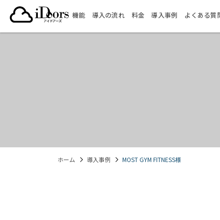
コ
機能
導入の流れ
料金
導入事例
よくある質
ン
テ
ン
ツ
へ
ス
キ
ッ
プ
ホーム
導入事例
MOST GYM FITNESS様