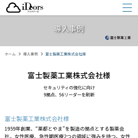
コ
ン
テ
ン
導入事例
ツ
へ
ス
ホーム
導入事例
富士製薬工業株式会社様
キ
ッ
プ
富士製薬工業株式会社様
セキュリティの強化に向け
9拠点、56リーダーを刷新
富士製薬工業株式会社様
1959年創業、“薬都とやま”を製造の拠点とする製薬会
社。女性医療、急性期医療2つの領域に強みを持つ。女性